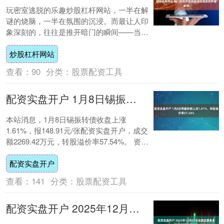
玩密室逃脱的乐趣炒股杠杆网站，一半在解
谜的烧脑，一半在氛围的沉浸。而最让人印
象深刻的，往往是推开暗门的瞬间——当沉
重的门轴发出吱呀的声响，一道低沉沙哑的
炒股杠杆网站
悬疑旁白....
查看：
90
分类：
股票配资工具
配资实盘开户 1月8日锡振转债上涨1.61%，转股溢价率57.54%
本站消息，1月8日锡振转债收盘上涨
1.61%，报148.91元/张配资实盘开户，成交
额2269.42万元，转股溢价率57.54%。 资料
显示，锡振转债信用级别为....
配资实盘开户
查看：
141
分类：
股票配资工具
配资实盘开户 2025年12月27日全国主要批发市场香椿价格行情