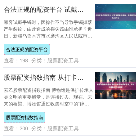
合法正规的配资平台 试戴玉镯摔出裂纹，顾客赔偿32.85万元
顾客试戴手镯时，因操作不当导致手镯掉落
产生裂纹，由此造成的损失该由谁承担？近
日，新疆乌鲁木齐市水磨沟区人民法院审结
一起因试戴玉镯引发的财产损害赔偿纠纷
合法正规的配资平台
案。 20....
查看：
198
分类：
股票配资工具
股票配资指数指南 从打卡参观到深耕内涵，青年与博物馆双向奔赴
索乙股票配资指数指南 博物馆是保护传承人
类文明的重要殿堂，是连接过去、现在、未
来的桥梁。博物馆通过收集时空中的“碎
片”，可以帮助人们突破“此时此地”的限制，
股票配资指数指南
连接....
查看：
200
分类：
股票配资工具