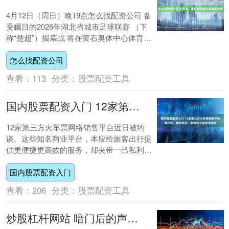
4月12日（周日）晚19点怎么找配资公司 备
受瞩目的2026年湖北省城市足球联赛 （下
称“楚超”）揭幕战 将在黄石奥体中心体育场
激情开战 为更好服务“楚超” 为....
怎么找配资公司
查看：
113
分类：
股票配资工具
国内股票配资入门 12家第三方火车票销售平台被约谈，新华快评：加速包不能成添堵包
12家第三方火车票网络销售平台近日被约
谈。这些知名商业平台，本应给旅客出行提
供更便捷更高效的服务，却夹带一己私利，
忽略甚至放弃主体责任与社会责任，各种陷
国内股票配资入门
阱套路，....
查看：
206
分类：
股票配资工具
炒股杠杆网站 暗门后的声息将悬疑拉满梨花声音教育