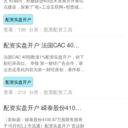
五”时期内，积极跟进6G技术发展并开展试
点建设，探索“广电+工业互联网+智慧城
市”跨界融合。后续若有相关进展配资实盘开
配资实盘开户
户....
查看：
138
分类：
股票配资工具
配资实盘开户 法国CAC 40指数涨1%
法国CAC 40指数涨1%配资实盘开户，创下
新纪录高位。 举报 第一财经广告合作，请
点击这里此内容为第一财经原创，著作权归
第一财经所有。未经第一财经书面授权，
配资实盘开户
不....
查看：
213
分类：
股票配资工具
配资实盘开户 嵘泰股份4100.87万股限售股将于10月9日上市流通
（原标题：嵘泰股份4100.87万股限售股将
于10月9日上市流通）配资实盘开户 雷达财