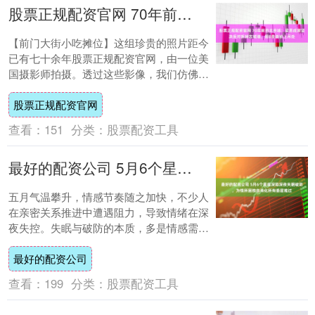
股票正规配资官网 70年前的北京城：梁思成曾坚决反对拆掉古城墙，图8是崇祯上吊处
【前门大街小吃摊位】这组珍贵的照片距今
已有七十余年股票正规配资官网，由一位美
国摄影师拍摄。透过这些影像，我们仿佛能
够穿越时空，感受到那个年代北京城独有的
股票正规配资官网
韵味。尽....
查看：
151
分类：
股票配资工具
最好的配资公司 5月6个星座深陷深夜失眠破防，为情所困独自消化所有委屈难过
五月气温攀升，情感节奏随之加快，不少人
在亲密关系推进中遭遇阻力，导致情绪在深
夜失控。失眠与破防的本质，多是情感需求
未得到精准满足，又缺乏有效沟通渠道，只
最好的配资公司
能独自消....
查看：
199
分类：
股票配资工具