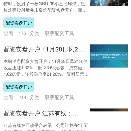
特时，投射了一枚GBU-39小直径炸弹，这
枚炸弹投射后并未爆炸配资实盘开户，而是
相对完好地留在了袭击现场。如今美方动用
配资实盘开户
紧急....
查看：
173
分类：
股票配资工具
配资实盘开户 11月28日凤21转债上涨1.32%，转股溢价率21.26%
本站消息配资实盘开户，11月28日凤21转债
收盘上涨1.32%，报133.63元/张，成交额
1.62亿元，转股溢价率21.26%。 资料显示，
凤21转债信用级别....
配资实盘开户
查看：
214
分类：
股票配资工具
配资实盘开户 江苏有线：将积极跟进6G技术发展并开展试点建设
江苏有线在互动平台表示，公司计划在“十五