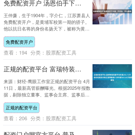
免费配资开户 汤恩伯手下大将，打仗狂，什么都抢
王仲廉，生于1904年，字介仁，江苏萧县人
免费配资开户，是黄埔军校第一期的骄子。
他以抗日名将的身份名扬天下，被称为黄埔
一期的徐州三王之一。与同时代的将领相
免费配资开户
比，王....
查看：
194
分类：
股票配资工具
正规的配资平台 富瑞特装高管平均年薪243.72万：副总经理及非独立董事姜琰57岁年薪565.65万最高
来源：财经-鹰眼工作室正规的配资平台 4月
11日，最新高管薪酬曝光。根据2025年报数
据，剔除独立董事、监事会主席、监事后，
富瑞特装共有7位董事和高级管理人员。....
正规的配资平台
查看：
206
分类：
股票配资工具
配资门户网官方平台 普及疫苗接种 护航巾帼安康