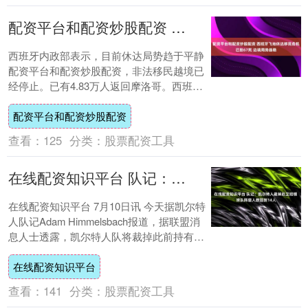
配资平台和配资炒股配资 西班牙飞地休达移民危机已致67死 边境局势趋稳
西班牙内政部表示，目前休达局势趋于平静
配资平台和配资炒股配资，非法移民越境已
经停止。已有4.83万人返回摩洛哥。西班牙
在塔拉哈尔边境防波堤安装了海上阻拦设
配资平台和配资炒股配资
施，以....
查看：
125
分类：
股票配资工具
在线配资知识平台 队记：凯尔特人裁掉后卫班顿 球队阵容人数回到14人
在线配资知识平台 7月10日讯 今天据凯尔特
人队记Adam Himmelsbach报道，据联盟消
息人士透露，凯尔特人队将裁掉此前持有非
保障合同的后卫达拉诺·班顿....
在线配资知识平台
查看：
141
分类：
股票配资工具