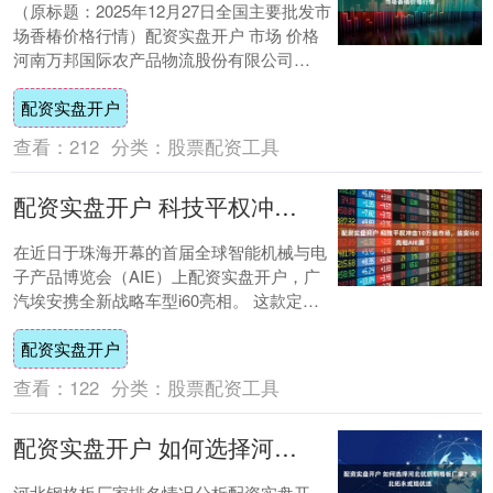
（原标题：2025年12月27日全国主要批发市
场香椿价格行情）配资实盘开户 市场 价格
河南万邦国际农产品物流股份有限公司
34.00 甘肃省定西市安定马铃薯综....
配资实盘开户
查看：
212
分类：
股票配资工具
配资实盘开户 科技平权冲击10万级市场，埃安i60亮相AIE展
在近日于珠海开幕的首届全球智能机械与电
子产品博览会（AIE）上配资实盘开户，广
汽埃安携全新战略车型i60亮相。 这款定
位“国民刚需大五座SUV”的车型，以“增程....
配资实盘开户
查看：
122
分类：
股票配资工具
配资实盘开户 如何选择河北优质钢格板厂家？河北拓永或成优选
河北钢格板厂家排名情况分析配资实盘开