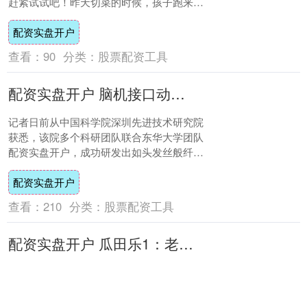
赶紧试试吧！昨天切菜的时候，孩子跑来问
我，为什么菜刀上有一个圆圆的小孔？这个
配资实盘开户
是干什么....
查看：
90
分类：
股票配资工具
配资实盘开户 脑机接口动态电极“神经蠕虫”成功制备
记者日前从中国科学院深圳先进技术研究院
获悉，该院多个科研团队联合东华大学团队
配资实盘开户，成功研发出如头发丝般纤
细、柔软可拉伸、能自由驱动的神经纤维电
配资实盘开户
极——“神....
查看：
210
分类：
股票配资工具
配资实盘开户 瓜田乐1：老赵闲聊花钱铜镜中的社火图像3
今天配资实盘开户，我们继续闲聊艺术图像
中的社火要素：瓜田乐。 引子 瓜田乐 上次
我们阐述了社火中的乔妇人艺术图像。其中