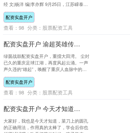
经 文|杨洋 编|李亦辉 9月25日，江苏嵘泰工
业股份有限公司（证券简称：....
配资实盘开户
查看：
98
分类：
股票配资工具
配资实盘开户 渝超英雄传③丨山城足球名宿今何在？老面孔亮相催人泪
绿茵战鼓配资实盘开户，重擂大田湾。 尘封
已久的重庆足球江湖，再度风起云涌。一声
声久违的“雄起”，唤醒了重庆人血脉中的铁
血与激情。 这是凤凰的涅槃，更是英雄的归
配资实盘开户
来....
查看：
98
分类：
股票配资工具
配资实盘开户 今天才知道，菜刀上圆孔的正确用法，作用太棒了，学会后你也赶紧试试吧
大家好，我也是今天才知道，菜刀上的圆孔
的正确用法，作用真的太棒了，学会后你也