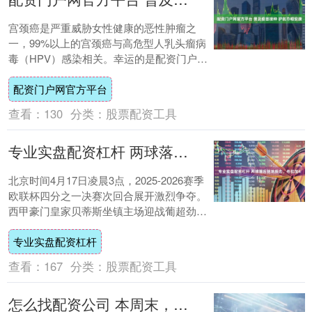
宫颈癌是严重威胁女性健康的恶性肿瘤之
一，99%以上的宫颈癌与高危型人乳头瘤病
毒（HPV）感染相关。幸运的是配资门户网
官方平台，宫颈癌是目前世界上唯一病因明
配资门户网官方平台
确且可....
查看：
130
分类：
股票配资工具
专业实盘配资杠杆 两球落后绝地反击，布拉加4
北京时间4月17日凌晨3点，2025-2026赛季
欧联杯四分之一决赛次回合展开激烈争夺。
西甲豪门皇家贝蒂斯坐镇主场迎战葡超劲旅
布拉加。首回合双方以1-1握手言和....
专业实盘配资杠杆
查看：
167
分类：
股票配资工具
怎么找配资公司 本周末，黄石临时增开多趟客列车