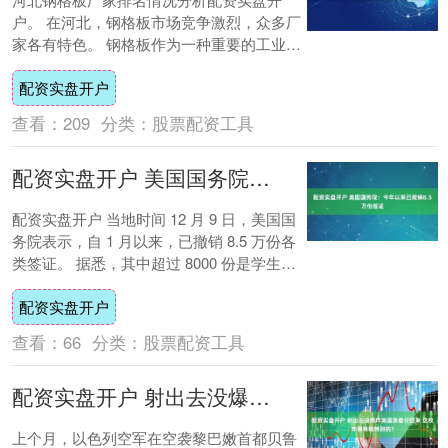
户。 在河北，钢格板市场竞争激烈，众多厂
家各有特色。 钢格板作为一种重要的工业产
品，在许多领域都有广泛应用。 据相关行业
配资实盘开户
报告....
查看：
209
分类：
股票配资工具
配资实盘开户 美国国务院：今年以来已撤销8.5万份签证
配资实盘开户 当地时间 12 月 9 日，美国国
务院表示，自 1 月以来，已撤销 8.5 万份各
类签证。 据悉，其中超过 8000 份是学生签
证，被吊销数量比上....
配资实盘开户
查看：
66
分类：
股票配资工具
配资实盘开户 射出去没爆炸美国急着讨回来 这枚炸弹有啥特别的？
上个月，以色列空军在空袭黎巴嫩首都贝鲁